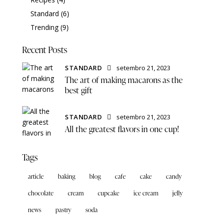
Standard
(6)
Trending
(9)
Recent Posts
STANDARD
setembro 21, 2023
The art of making macarons as the
best gift
STANDARD
setembro 21, 2023
All the greatest flavors in one cup!
Tags
article
baking
blog
cafe
cake
candy
chocolate
cream
cupcake
ice cream
jelly
news
pastry
soda