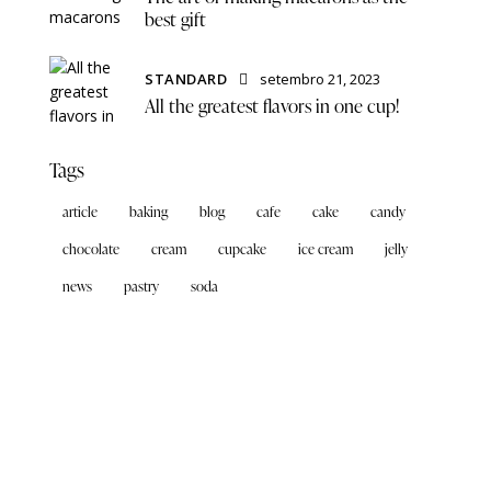
best gift
STANDARD
setembro 21, 2023
All the greatest flavors in one cup!
Tags
article
baking
blog
cafe
cake
candy
chocolate
cream
cupcake
ice cream
jelly
news
pastry
soda