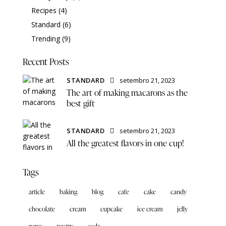
Recipes
(4)
Standard
(6)
Trending
(9)
Recent Posts
STANDARD
setembro 21, 2023
The art of making macarons as the
best gift
STANDARD
setembro 21, 2023
All the greatest flavors in one cup!
Tags
article
baking
blog
cafe
cake
candy
chocolate
cream
cupcake
ice cream
jelly
news
pastry
soda